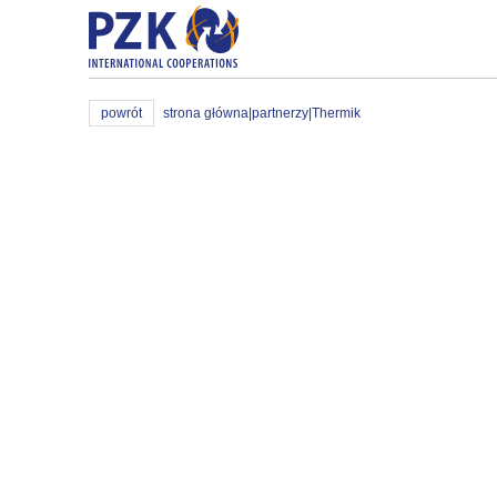
powrót
strona główna
|
partnerzy
|
Thermik