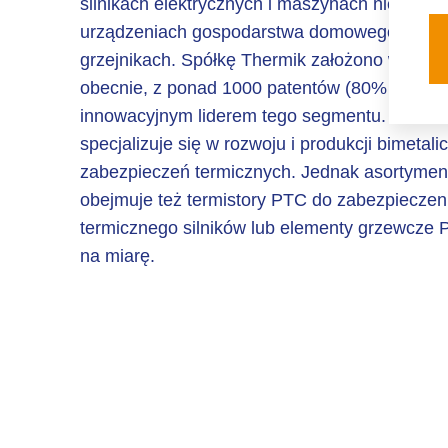
silnikach elektrycznych i maszynach nieobrot
urządzeniach gospodarstwa domowego oraz
grzejnikach. Spółkę Thermik założono w 1968 
obecnie, z ponad 1000 patentów (80% w branż
innowacyjnym liderem tego segmentu. Thermi
specjalizuje się w rozwoju i produkcji bimetal
zabezpieczeń termicznych. Jednak asortymen
obejmuje też termistory PTC do zabezpieczen
termicznego silników lub elementy grzewcze 
na miarę.