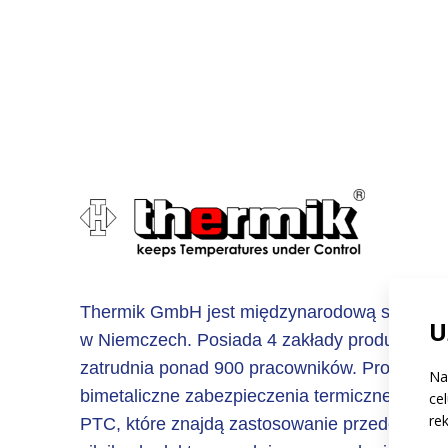
Thermik GmbH jest międzynarodową spółką z 
U
w Niemczech. Posiada 4 zakłady produkcyjne 
zatrudnia ponad 900 pracowników. Produkuje
Na
bimetaliczne zabezpieczenia termiczne oraz t
ce
re
PTC, które znajdą zastosowanie przede wszy