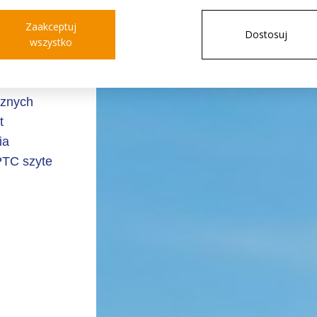
owych,
Zaakceptuj
Dostosuj
roku i
wszystko
y), jest
k
icznych
t
ia
PTC szyte