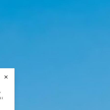
×
w
 i