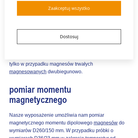
moment dipolowy magnesu, który następnie mierzymy
Zaakceptuj wszystko
za pomocą fluksometru oraz cewek Helmholtza. Dzięki
temu pomiarowi uzyskamy wartość odnoszącą się do
materiału i objętości magnesu, którą można
porównywać do kolejnych dostaw, i śledzić w ten
Dostosuj
sposób ewentualne odchylenia, a przede wszystkim
zapewnić stabilną jakość produktu. Pomiar
magnetycznego momentu dipolowego możliwy jest
tylko w przypadku magnesów trwałych
magnesowanych
dwubiegunowo.
pomiar momentu
magnetycznego
Nasze wyposażenie umożliwia nam pomiar
magnetycznego momentu dipolowego
magnesów
do
wymiarów D260/150 mm. W przypadku próbki o