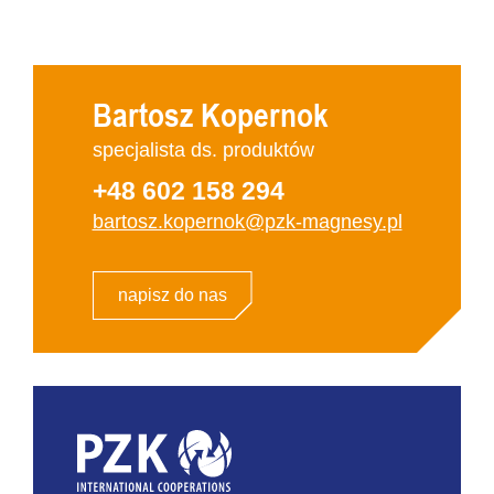
Bartosz Kopernok
specjalista ds. produktów
+48 602 158 294
bartosz.kopernok@pzk-magnesy.pl
napisz do nas