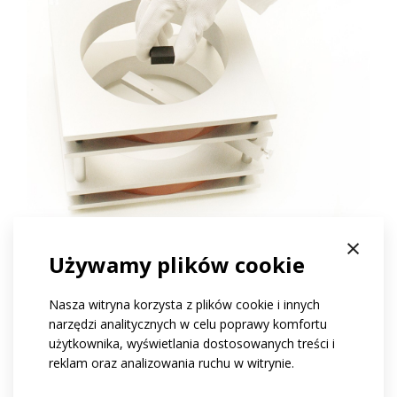
×
Używamy plików cookie
moment magnetyczny
Nasza witryna korzysta z plików cookie i innych
Moment magnetyczny jest pierwotnie właściwością
narzędzi analitycznych w celu poprawy komfortu
cząstek elementarnych. Ponieważ namagnesowany
użytkownika, wyświetlania dostosowanych treści i
magnes jest uporządkowaną strukturą materiału,
reklam oraz analizowania ruchu w witrynie.
momenty te sumowane są w wypadkowy magnetyczny