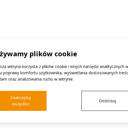
ne
etyczny
żywamy plików cookie
sza witryna korzysta z plików cookie i innych narzędzi analitycznych 
ów.
lu poprawy komfortu użytkownika, wyświetlania dostosowanych treści
sy
klam oraz analizowania ruchu w witrynie.
wane
 spiekane
Zaakceptuj
j,
Dostosuj
wszystko
. Magnesy
iowe