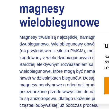
magnesy
wielobiegunowe
Magnesy trwałe są najczęściej namagnesowa
dwubiegunowo. Wielobiegunowy obwód magn
U
(na przykład wirnik silnika PMSM), musi być
Na
zbudowany z wielu dwubiegunowych magnes
ce
Bardziej efektywnym rozwiązaniem są magne
re
wielobiegunowe, które mogą być namagneso
nawet w dziesiątkach biegunów. Dostępne są
magnesy neodymowe o orientacji promieniowe
przeznaczone przede wszystkim do napędów
te są anizotropowe, dlatego ułożenie promien
cząstek odbywa się już podczas procesu