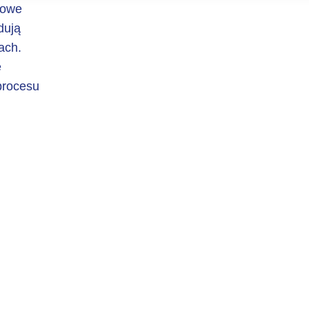
nowe
dują
ach.
e
procesu