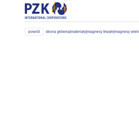
powrót
strona główna
|
materiały
|
magnesy trwałe
|
magnesy wiel