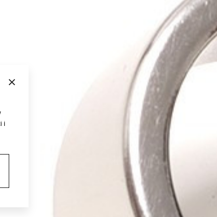
×
w
 i