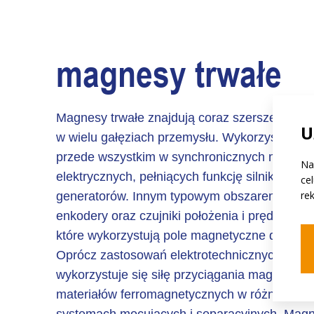
magnesy trwałe
Magnesy trwałe znajdują coraz szersze zast
U
w wielu gałęziach przemysłu. Wykorzystywan
przede wszystkim w synchronicznych maszyn
Na
elektrycznych, pełniących funkcję silników lub
ce
re
generatorów. Innym typowym obszarem zast
enkodery oraz czujniki położenia i prędkości o
które wykorzystują pole magnetyczne do pom
Oprócz zastosowań elektrotechnicznych, częs
wykorzystuje się siłę przyciągania magnesów
materiałów ferromagnetycznych w różnego ro