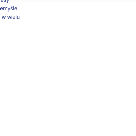
nesy
zemyśle
 w wielu