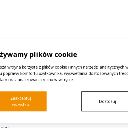
osowanie
żywamy plików cookie
e są
ach
sza witryna korzysta z plików cookie i innych narzędzi analitycznych 
lu poprawy komfortu użytkownika, wyświetlania dostosowanych treści
klam oraz analizowania ruchu w witrynie.
osowań są
brotowej,
iarów.
Zaakceptuj
Dostosuj
to
wszystko
 do
dzaju