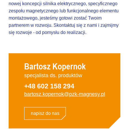
nowej koncepcji silnika elektrycznego, specyficznego
zespołu magnetycznego lub funkcjonalnego elementu
montażowego, jesteśmy gotowi zostać Twoim
partnerem w rozwoju. Skontaktuj się z nami i zajmijmy
się rozwoje - od pomysłu do realizacji.
Bartosz Kopernok
specjalista ds. produktów
+48 602 158 294
bartosz.kopernok@pzk-magnesy.pl
napisz do nas