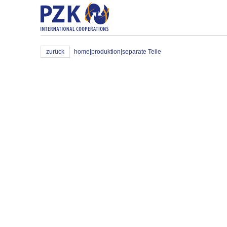
zurück
home
|
produktion
|
separate Teile