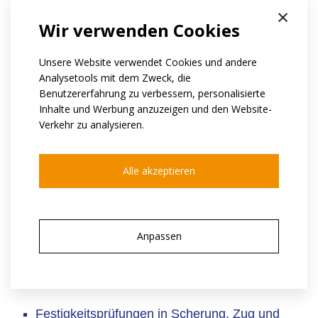
×
Akkreditierte Messung des magnetischen
Wir verwenden Cookies
Moments (EN 60404-14)
Scannen der Oberflächeninduktion
Unsere Website verwendet Cookies und andere
Prüfung der vollständigen Magnetisierung
Analysetools mit dem Zweck, die
Benutzererfahrung zu verbessern, personalisierte
(Sättigung)
Inhalte und Werbung anzuzeigen und den Website-
Messung der Magnetisierungsabweichung
Verkehr zu analysieren.
(Winkelabweichung)
Alle akzeptieren
Korrosionseigenschaften
HAST-Korrosionsbeständigkeitstests
Salznebelprüfungen (ISO 9227)
Anpassen
Mechanische Eigenschaften
Festigkeitsprüfungen in Scherung, Zug und